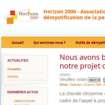
Horizon 2000 - Associat
démystification de la p
Accueil
Qui sommes-nous ?
Outils de démysti
Nous avons b
ACTUALITÉS
notre projet
Actualités
Archives
Veuillez voter
Détails
Publication :
22 janvier 2025
A
DERNIÈRES ACTUS
La chorale citoyenne
cadre de l’appel à proj
Ateliers inclusifs