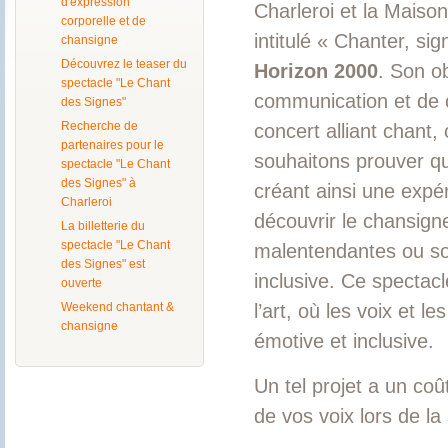
d'expression
Charleroi et la Maison
corporelle et de
intitulé « Chanter, si
chansigne
Découvrez le teaser du
Horizon 2000
. Son ob
spectacle "Le Chant
communication et de c
des Signes"
Recherche de
concert alliant chant,
partenaires pour le
souhaitons prouver qu
spectacle "Le Chant
des Signes" à
créant ainsi une expér
Charleroi
découvrir le chansigne
La billetterie du
spectacle "Le Chant
malentendantes ou so
des Signes" est
inclusive. Ce spectacl
ouverte
Weekend chantant &
l’art, où les voix et l
chansigne
émotive et inclusive.
Un tel projet a un coû
de vos voix lors de la