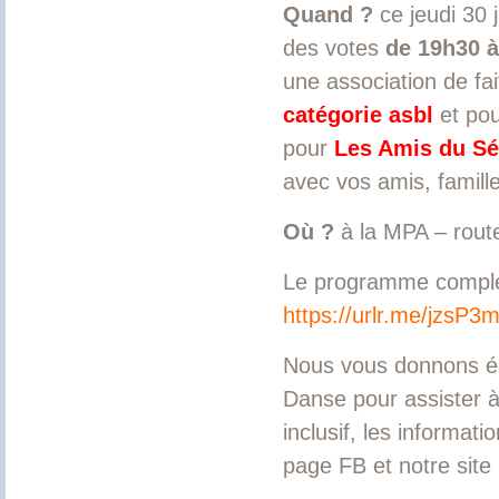
Quand ?
ce jeudi 30 
des votes
de 19h30 
une association de fa
catégorie asbl
et pou
pour
Les Amis du Sé
avec vos amis, famill
Où ?
à la MPA – rout
Le programme complet 
https://urlr.me/jzsP3
Nous vous donnons ég
Danse pour assister à
inclusif, les informati
page FB et notre site 