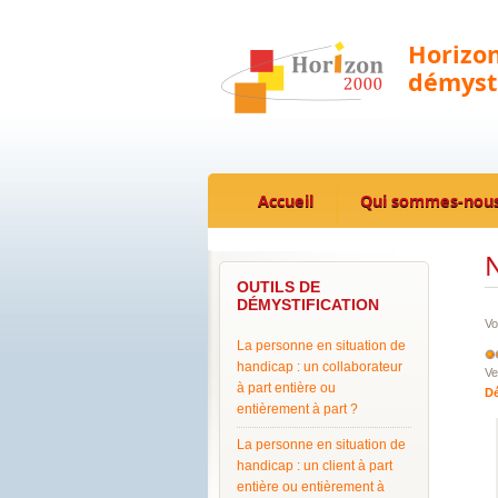
Horizon
démysti
Accueil
Qui sommes-nous
N
OUTILS DE
DÉMYSTIFICATION
Vo
La personne en situation de
handicap : un collaborateur
Ve
à part entière ou
Dé
entièrement à part ?
La personne en situation de
handicap : un client à part
entière ou entièrement à