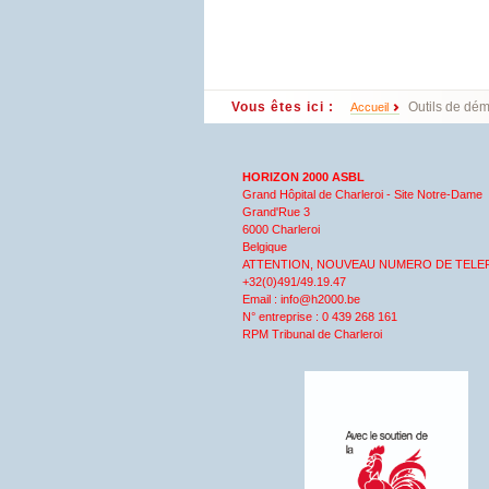
Vous êtes ici :
Outils de démy
Accueil
HORIZON 2000 ASBL
Grand Hôpital de Charleroi - Site Notre-Dame
Grand'Rue 3
6000 Charleroi
Belgique
ATTENTION, NOUVEAU NUMERO DE TELE
+32(0)491/49.19.47
Email : info@h2000.be
N° entreprise : 0 439 268 161
RPM Tribunal de Charleroi