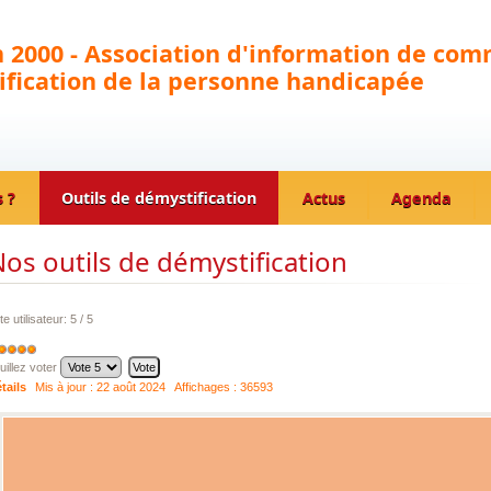
 2000 - Association d'information de com
fication de la personne handicapée
 ?
Outils de démystification
Actus
Agenda
os outils de démystification
te utilisateur:
5
/
5
uillez voter
tails
Mis à jour :
22 août 2024
Affichages :
36593