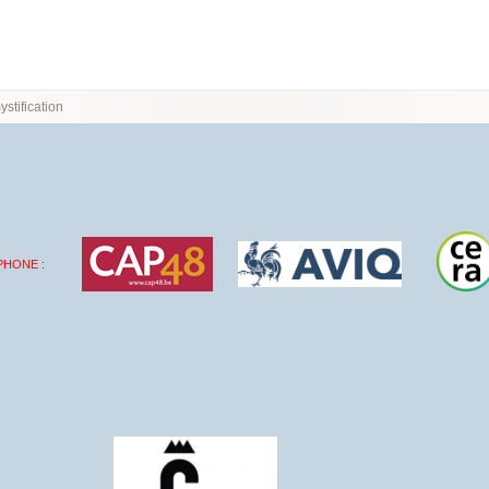
stification
PHONE :